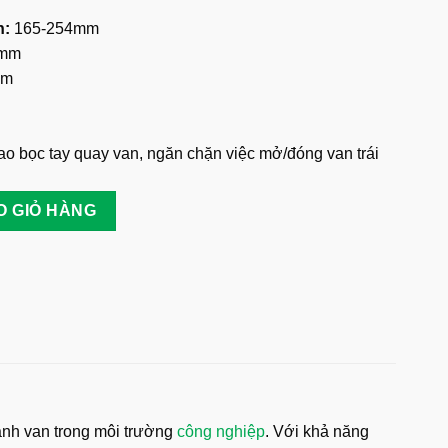
n:
165-254mm
mm
mm
o bọc tay quay van, ngăn chặn việc mở/đóng van trái
-254mm Prolockey SGVL04 số lượng
O GIỎ HÀNG
hành van trong môi trường
công nghiệp
. Với khả năng