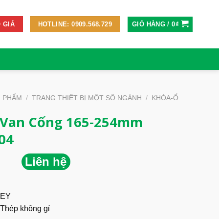
GIỎ HÀNG /
0
₫
 GIÁ
HOTLINE: 0909.568.729
N PHẨM
/
TRANG THIẾT BỊ MỘT SỐ NGÀNH
/
KHÓA-Ổ
 Van Cống 165-254mm
04
Liên hệ
EY
Thép không gỉ