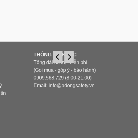
THÔNG TIN KHÁC
Tổng đài hỗ trợ miễn phí
(Gọi mua - góp ý - bảo hành)
0909.568.729 (8:00-21:00)
ý
Email: info@adongsafety.vn
tin