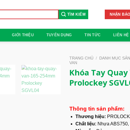
TÌM KIẾM
NHẬN BÁO
GIỚI THIỆU
TUYỂN DỤNG
TIN TỨC
LIÊN HỆ
TRANG CHỦ
/
DANH MỤC SẢ
VAN
Khóa Tay Quay
Prolockey SGVL
Thông tin sản phẩm:
Thương hiệu:
PROLOCK
Chất liệu:
Nhựa ABS750, 