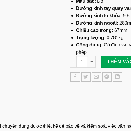
Màu sắc:
Đỏ
Đường kính tay quay va
Đường kính lỗ khóa:
9.8
Đường kính ngoài:
280
Chiều cao trong:
67mm
Trọng lượng:
0.785kg
Công dụng:
Cố định và ba
phép.
Khóa Tay Quay Van Cống 165
THÊM VÀ
 bị chuyên dụng được thiết kế để bảo vệ và kiểm soát việc vận 