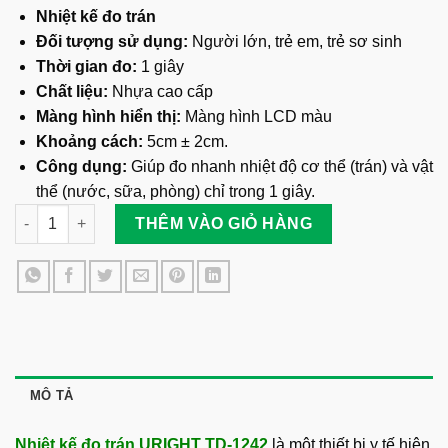
Nhiệt kế đo trán
Đối tượng sử dụng:
Người lớn, trẻ em, trẻ sơ sinh
Thời gian đo:
1 giây
Chất liệu:
Nhựa cao cấp
Màng hình hiển thị:
Màng hình LCD màu
Khoảng cách:
5cm ± 2cm.
Công dụng:
Giúp đo nhanh nhiệt độ cơ thể (trán) và vật
thể (nước, sữa, phòng) chỉ trong 1 giây.
Nhiệt Kế Đo Trán URIGHT TD-1242 số lượng
THÊM VÀO GIỎ HÀNG
MÔ TẢ
Nhiệt kế đo trán URIGHT TD-1242
là một thiết bị y tế hiện