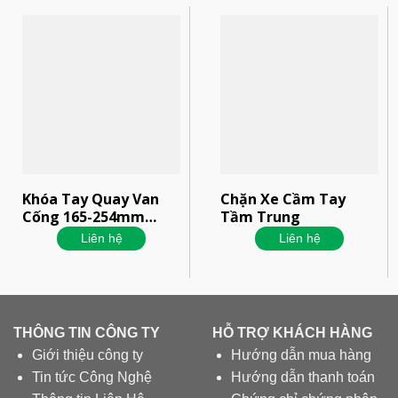
Khóa Tay Quay Van
Chặn Xe Cầm Tay
Cống 165-254mm
Tầm Trung
Prolockey SGVL04
Liên hệ
Liên hệ
THÔNG TIN CÔNG TY
HỖ TRỢ KHÁCH HÀNG
Giới thiệu công ty
Hướng dẫn mua hàng
Tin tức Công Nghệ
Hướng dẫn thanh toán