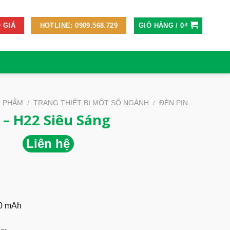
GIỎ HÀNG /
0
₫
 GIÁ
HOTLINE: 0909.568.729
N PHẨM
/
TRANG THIẾT BỊ MỘT SỐ NGÀNH
/
ĐÈN PIN
 – H22 Siêu Sáng
Liên hệ
0 mAh