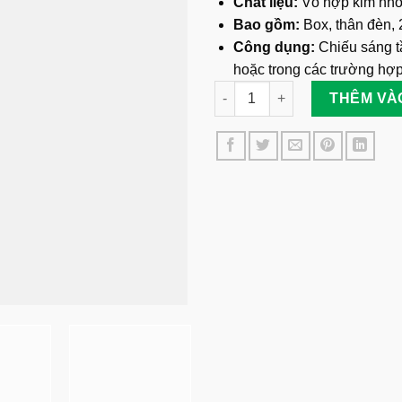
Chất liệu:
Vỏ hợp kim nh
Bao gồm:
Box, thân đèn, 
Công dụng:
Chiếu sáng tầ
hoặc trong các trường hợ
Đèn Pin Wasing - H22 Siêu Sá
THÊM VÀ