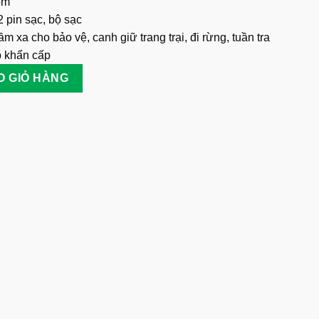
ôm
2 pin sạc, bộ sạc
m xa cho bảo vệ, canh giữ trang trại, đi rừng, tuần tra
p khẩn cấp
ng số lượng
O GIỎ HÀNG