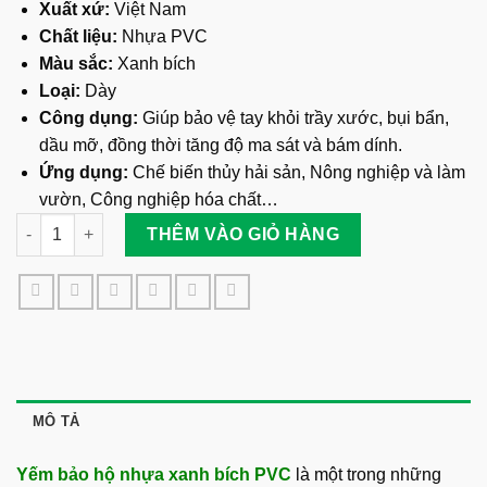
Xuất xứ:
Việt Nam
Chất liệu:
Nhựa PVC
Màu sắc:
Xanh bích
Loại:
Dày
Công dụng:
Giúp bảo vệ tay khỏi trầy xước, bụi bẩn,
dầu mỡ, đồng thời tăng độ ma sát và bám dính.
Ứng dụng:
Chế biến thủy hải sản,
Nông nghiệp và làm
vườn,
Công nghiệp hóa chất…
Yếm Bảo Hộ Nhựa Xanh Bích PVC số lượng
THÊM VÀO GIỎ HÀNG
MÔ TẢ
Yếm bảo hộ nhựa xanh bích PVC
là một trong những