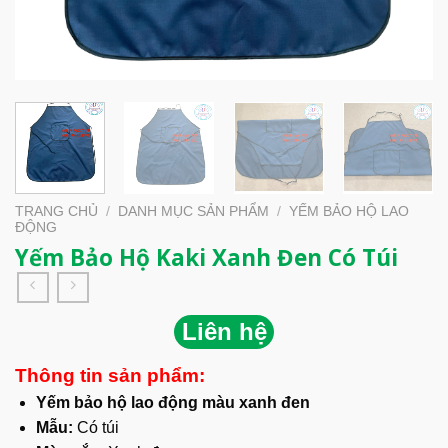
TRANG CHỦ
/
DANH MỤC SẢN PHẨM
/
YẾM BẢO HỘ LAO
ĐỘNG
Yếm Bảo Hộ Kaki Xanh Đen Có Túi
Liên hệ
Thông tin sản phẩm:
Yếm bảo hộ lao động màu xanh đen
Mẫu:
Có túi