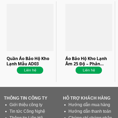
Quần Áo Bảo Hộ Kho
Áo Bảo Hộ Kho Lạnh
Lạnh Mẫu AD03
Âm 25 Độ – Phản
Quang Bụng
Liên hệ
Liên hệ
THÔNG TIN CÔNG TY
HỖ TRỢ KHÁCH HÀNG
Giới thiệu công ty
Hướng dẫn mua hàng
Tin tức Công Nghệ
Hướng dẫn thanh toán
Thông tin Liên Hệ
Chứng chỉ chứng nhận