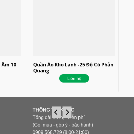
h Âm 10
Quần Áo Kho Lạnh -25 Độ Có Phản
Quang
Liên hệ
THÔNG TIN KHÁC
Tổng đài hỗ trợ miễn phí
(Gọi mua - góp ý - bảo hành)
0909.568.729 (8:00-21:00)