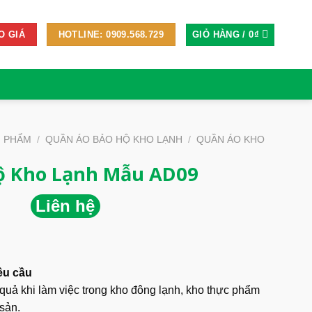
GIỎ HÀNG /
0
₫
O GIÁ
HOTLINE: 0909.568.729
N PHẨM
/
QUẦN ÁO BẢO HỘ KHO LẠNH
/
QUẦN ÁO KHO
ộ Kho Lạnh Mẫu AD09
Liên hệ
êu cầu
uả khi làm việc trong kho đông lạnh, kho thực phẩm
sản.