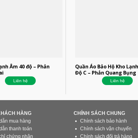
ạnh Âm 40 độ – Phản
Quần Áo Bảo Hộ Kho Lạn
ai
Độ C – Phản Quang Bụng
Liên hệ
Liên hệ
KHÁCH HÀNG
CHÍNH SÁCH CHUNG
dẫn mua hàng
Chính sách bảo hành
ẫn thanh toán
Chính sách vận chuyển
chỉ chứng nhận
Chính sách đổi trả hàng