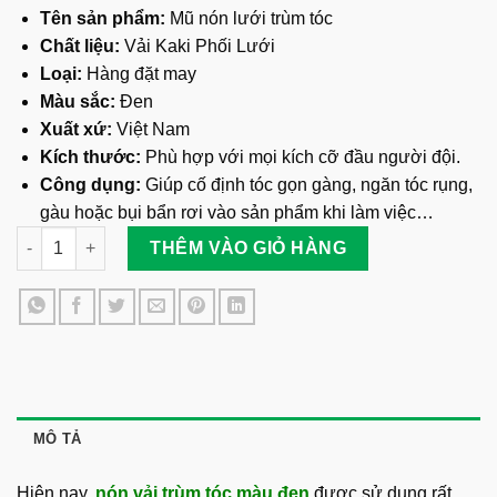
Tên sản phẩm:
Mũ nón lưới trùm tóc
Chất liệu:
Vải Kaki Phối Lưới
Loại:
Hàng đặt may
Màu sắc:
Đen
Xuất xứ:
Việt Nam
Kích thước:
Phù hợp với mọi kích cỡ đầu người đội.
Công dụng:
Giúp cố định tóc gọn gàng, ngăn tóc rụng,
gàu hoặc bụi bẩn rơi vào sản phẩm khi làm việc…
Nón Vải Trùm Tóc Màu Đen số lượng
THÊM VÀO GIỎ HÀNG
MÔ TẢ
Hiện nay,
nón vải trùm tóc màu đen
được sử dụng rất