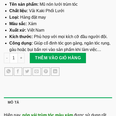
Tên sản phẩm:
Mũ nón lưới trùm tóc
Chất liệu:
Vải Kaki Phối Lưới
Loại:
Hàng đặt may
Màu sắc:
Xám
Xuất xứ:
Việt Nam
Kích thước:
Phù hợp với mọi kích cỡ đầu người đội.
Công dụng:
Giúp cố định tóc gọn gàng, ngăn tóc rụng,
gàu hoặc bụi bẩn rơi vào sản phẩm khi làm việc…
Nón Vải Trùm Tóc Màu Xám số lượng
THÊM VÀO GIỎ HÀNG
MÔ TẢ
Hiện nay,
nón vải trùm tóc màu xám
được sử dụng rất