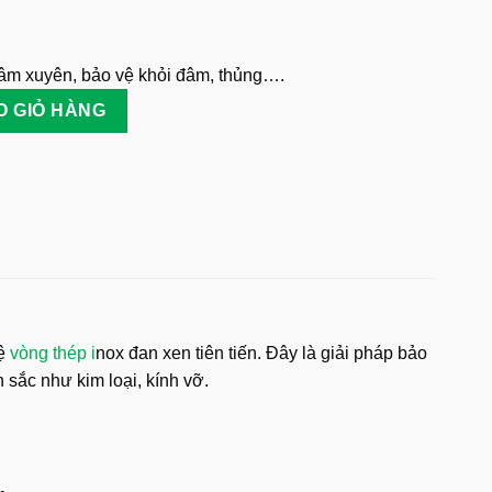
âm xuyên, bảo vệ khỏi đâm, thủng….
ành Kim Loại số lượng
O GIỎ HÀNG
hệ
vòng thép i
nox đan xen tiên tiến. Đây là giải pháp bảo
 sắc như kim loại, kính vỡ.