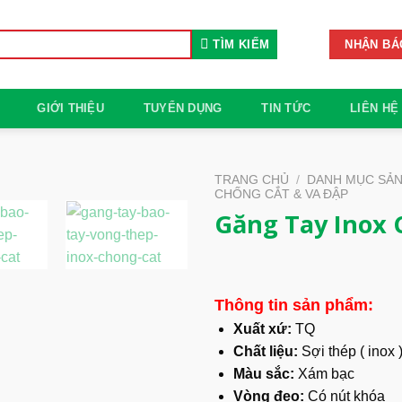
TÌM KIẾM
NHẬN BÁ
GIỚI THIỆU
TUYỂN DỤNG
TIN TỨC
LIÊN HỆ
TRANG CHỦ
/
DANH MỤC SẢ
CHỐNG CẮT & VA ĐẬP
Găng Tay Inox 
Thông tin sản phẩm:
Xuất xứ:
TQ
Chất liệu:
Sợi thép ( inox 
Màu sắc:
Xám bạc
Vòng đeo:
Có nút khóa