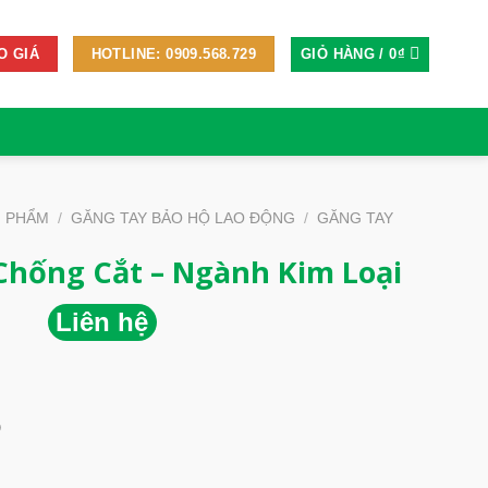
GIỎ HÀNG /
0
₫
O GIÁ
HOTLINE: 0909.568.729
N PHẨM
/
GĂNG TAY BẢO HỘ LAO ĐỘNG
/
GĂNG TAY
Chống Cắt – Ngành Kim Loại
Liên hệ
)