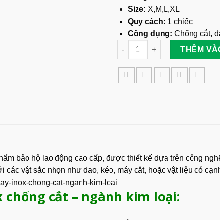
Size:
X,M,L,XL
Quy cách:
1 chiếc
Công dụng:
Chống cắt, đ
Găng Tay Inox Chống Cắt - Ng
THÊM VÀ
hẩm bảo hộ lao động cao cấp, được thiết kế dựa trên công ng
các vật sắc nhọn như dao, kéo, máy cắt, hoặc vật liệu có cạnh
 chống cắt – ngành kim loại: