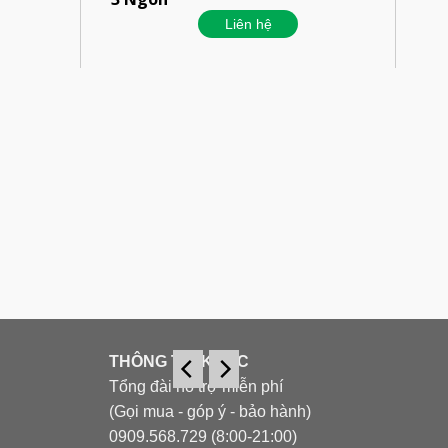
Liên hệ
THÔNG TIN KHÁC
Tổng đài hỗ trợ miễn phí
(Gọi mua - góp ý - bảo hành)
0909.568.729 (8:00-21:00)