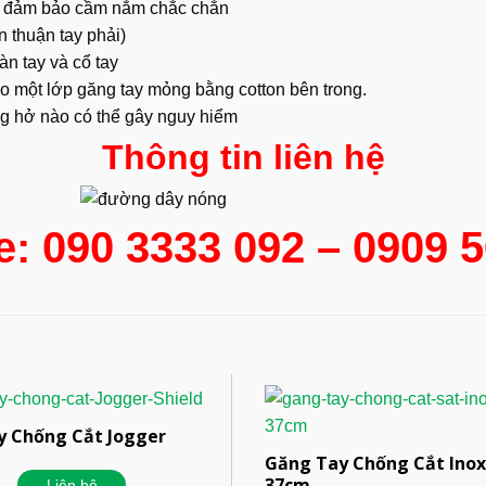
 và đảm bảo cầm nắm chắc chắn
n thuận tay phải)
n tay và cổ tay
eo một lớp găng tay mỏng bằng cotton bên trong.
ng hở nào có thể gây nguy hiểm
Thông tin liên hệ
e: 090 3333 092 – 0909 
y Chống Cắt Jogger
Găng Tay Chống Cắt Inox
37cm
Liên hệ