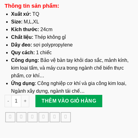
Thông tin sản phẩm:
Xuất xứ:
TQ
Size:
M,L,XL
Kích thước:
24cm
Chất liệu:
Thép không gỉ
Dây đeo:
sợi polypropylene
Quy cách:
1 chiếc
Công dụng:
Bảo vệ bàn tay khỏi dao sắc, mảnh kính,
kim loại tấm, và máy cưa trong ngành chế biến thực
phẩm, cơ khí…
Ứng dụng
: Công nghiệp cơ khí và gia công kim loại,
Ngành xây dựng, ngành tái chế…
Găng Tay Inox Chống Cắt 24CM - 5 Ngón, Bao Vòng Thép số l
THÊM VÀO GIỎ HÀNG