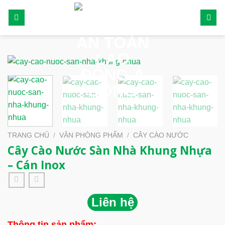
Skip
to
content
TRANG CHỦ
/
VĂN PHÒNG PHẨM
/
CÂY CÀO NƯỚC
Cây Cào Nước Sàn Nhà Khung Nhựa
– Cán Inox
Liên hệ
Thông tin sản phẩm: