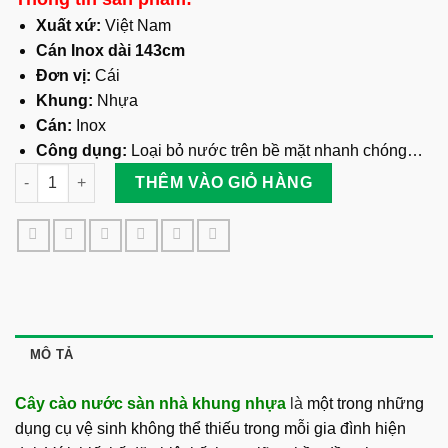
Xuất xứ:
Việt Nam
Cán Inox dài 143cm
Đơn vị:
Cái
Khung:
Nhựa
Cán:
Inox
Công dụng:
Loại bỏ nước trên bề mặt nhanh chóng…
Cây Cào Nước Sàn Nhà Khung Nhựa - Cán Inox số lượng
THÊM VÀO GIỎ HÀNG
MÔ TẢ
Cây cào nước sàn nhà khung nhựa
l
à
một trong những
dụng cụ vệ sinh không thể thiếu trong mỗi gia đình hiện