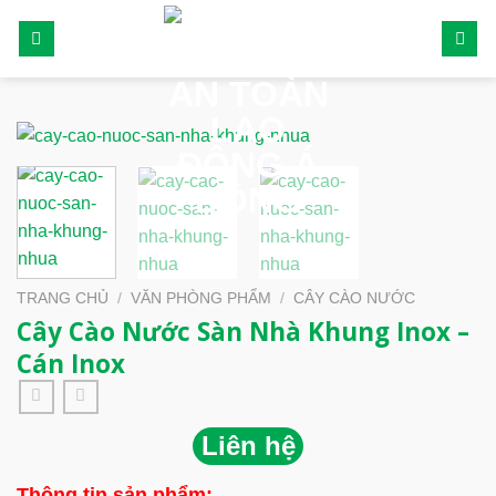
Skip
to
content
TRANG CHỦ
/
VĂN PHÒNG PHẨM
/
CÂY CÀO NƯỚC
Cây Cào Nước Sàn Nhà Khung Inox –
Cán Inox
Liên hệ
Thông tin sản phẩm: