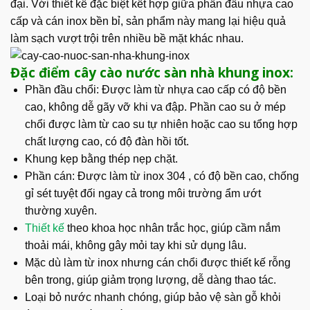
đại. Với thiết kế đặc biệt kết hợp giữa phần đầu nhựa cao
cấp và cán inox bền bỉ, sản phẩm này mang lại hiệu quả
làm sạch vượt trội trên nhiều bề mặt khác nhau.
Đặc điểm cây cào nước sàn nhà khung inox:
Phần đầu chổi:
Được làm từ nhựa cao cấp có độ bền
cao, không dễ gãy vỡ khi va đập. Phần cao su ở mép
chổi được làm từ cao su tự nhiên hoặc cao su tổng hợp
chất lượng cao, có độ đàn hồi tốt.
Khung kẹp bằng thép nẹp chặt.
Phần cán: Được làm từ inox 304 , có độ bền cao, chống
gỉ sét tuyệt đối ngay cả trong môi trường ẩm ướt
thường xuyên.
Thiết kế
theo khoa học nhân trắc học, giúp cầm nắm
thoải mái, không gây mỏi tay khi sử dụng lâu.
Mặc dù làm từ inox nhưng cán chổi được thiết kế rỗng
bên trong, giúp giảm trọng lượng, dễ dàng thao tác.
Loại bỏ nước nhanh chóng, giúp bảo vệ sàn gỗ khỏi