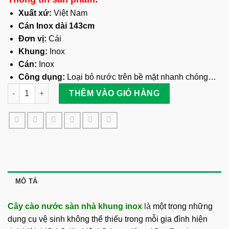
Xuất xứ:
Việt Nam
Cán Inox dài 143cm
Đơn vị:
Cái
Khung:
Inox
Cán:
Inox
Công dụng:
Loại bỏ nước trên bề mặt nhanh chóng…
Cây Cào Nước Sàn Nhà Khung Inox - Cán Inox số lượng
THÊM VÀO GIỎ HÀNG
MÔ TẢ
Cây cào nước sàn nhà khung inox
l
à
một trong những
dụng cụ vệ sinh không thể thiếu trong mỗi gia đình hiện