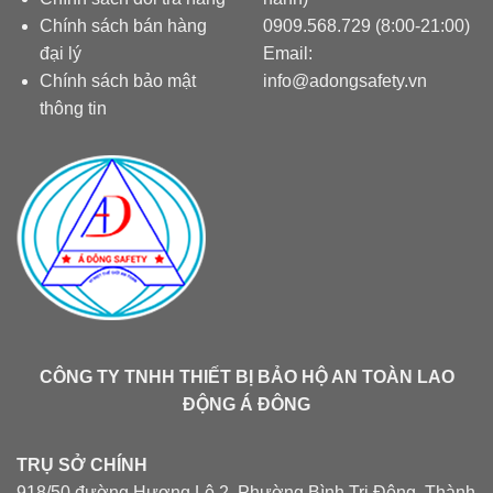
Chính sách bán hàng
0909.568.729 (8:00-21:00)
đại lý
Email:
Chính sách bảo mật
info@adongsafety.vn
thông tin
CÔNG TY TNHH THIẾT BỊ BẢO HỘ AN TOÀN LAO
ĐỘNG Á ĐÔNG
TRỤ SỞ CHÍNH
918/50 đường Hượng Lộ 2, Phường Bình Trị Đông, Thành