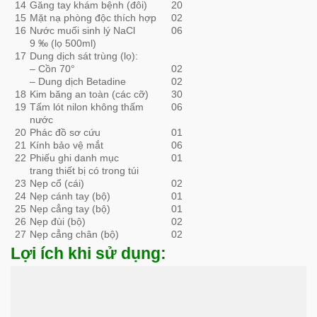
14
Găng tay khám bệnh (đôi)
20
15
Mặt nạ phòng độc thích hợp
02
16
Nước muối sinh lý NaCl
06
9 ‰ (lọ 500ml)
17
Dung dịch sát trùng (lọ):
– Cồn 70°
02
– Dung dịch Betadine
02
18
Kim băng an toàn (các cỡ)
30
19
Tấm lót nilon không thấm
06
nước
20
Phác đồ sơ cứu
01
21
Kính bảo vệ mắt
06
22
Phiếu ghi danh mục
01
trang thiết bị có trong túi
23
Nẹp cổ (cái)
02
24
Nẹp cánh tay (bộ)
01
25
Nẹp cẳng tay (bộ)
01
26
Nẹp đùi (bộ)
02
27
Nẹp cẳng chân (bộ)
02
Lợi ích khi sử dụng: