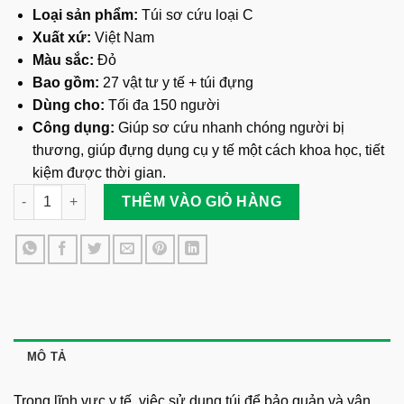
Loại sản phẩm:
Túi sơ cứu loại C
Xuất xứ:
Việt Nam
Màu sắc:
Đỏ
Bao gồm:
27 vật tư y tế + túi đựng
Dùng cho:
Tối đa 150 người
Công dụng:
Giúp sơ cứu nhanh chóng người bị
thương, giúp đựng dụng cụ y tế một cách khoa học, tiết
kiệm được thời gian.
Túi Y Tế Cứu Thương Đỏ C số lượng
THÊM VÀO GIỎ HÀNG
MÔ TẢ
Trong lĩnh vực y tế, việc sử dụng túi để bảo quản và vận