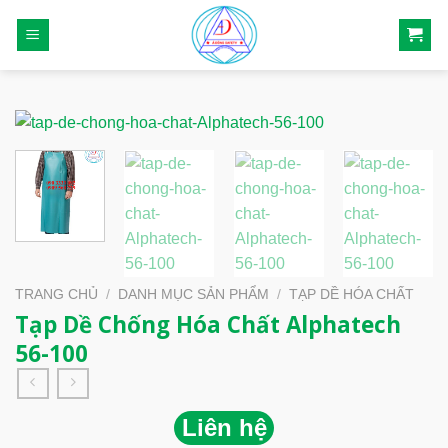
Skip
to
content
TRANG CHỦ
/
DANH MỤC SẢN PHẨM
/
TẠP DỀ HÓA CHẤT
Tạp Dề Chống Hóa Chất Alphatech
56-100
Liên hệ