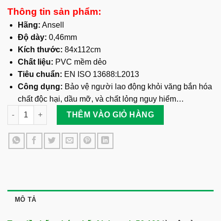
Thông tin sản phẩm:
Hãng:
Ansell
Độ dày:
0,46mm
Kích thước:
84x112cm
Chất liệu:
PVC mềm dẻo
Tiêu chuẩn:
EN ISO 13688:L2013
Công dụng:
Bảo vệ người lao động khỏi văng bắn hóa
chất độc hại, dầu mỡ, và chất lỏng nguy hiểm…
Tạp Dề Chống Hóa Chất Alphatech 56-100 số lượng
THÊM VÀO GIỎ HÀNG
MÔ TẢ