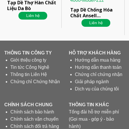
Tạp Dề Thợ Hàn Chất
Liệu Da Bò
Tạp Dề Chống Hóa
Chất Ansell
Liên hệ
Microchem 4000
Liên hệ
Model 212
THÔNG TIN CÔNG TY
HỖ TRỢ KHÁCH HÀNG
Giới thiệu công ty
Hướng dẫn mua hàng
Tin tức Công Nghệ
Hướng dẫn thanh toán
Thông tin Liên Hệ
Chứng chỉ chứng nhận
Chứng chỉ Chứng Nhận
Giải pháp ngành
Dịch vụ của chúng tôi
CHÍNH SÁCH CHUNG
THÔNG TIN KHÁC
Chính sách bảo hành
Tổng đài hỗ trợ miễn phí
Chính sách vận chuyển
(Gọi mua - góp ý - bảo
Chính sách đổi trả hàng
hành)