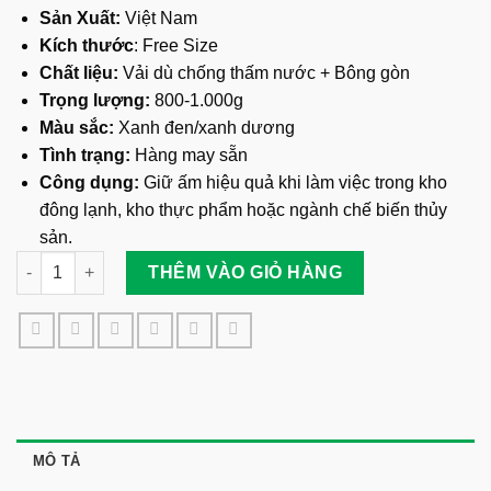
Sản Xuất:
Việt Nam
Kích thước
: Free Size
Chất liệu:
Vải dù chống thấm nước + Bông gòn
Trọng lượng:
800-1.000g
Màu sắc:
Xanh đen/xanh dương
Tình trạng:
Hàng may sẵn
Công dụng:
Giữ ấm hiệu quả khi làm việc trong kho
đông lạnh, kho thực phẩm hoặc ngành chế biến thủy
sản.
Quần Áo Kho Lạnh Ngành Thủy Sản số lượng
THÊM VÀO GIỎ HÀNG
MÔ TẢ