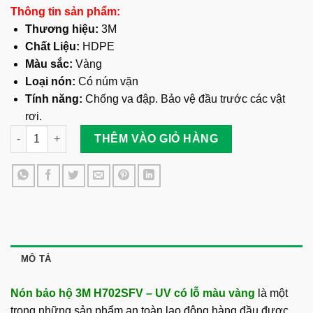
Thông tin sản phẩm:
Thương hiệu:
3M
Chất Liệu:
HDPE
Màu sắc:
Vàng
Loại nón:
Có núm vặn
Tính năng:
Chống va đập. Bảo vệ đầu trước các vật
rơi.
Nón Bảo Hộ 3M H702SFV – UV Có Lỗ Màu Vàng số lượng
THÊM VÀO GIỎ HÀNG
MÔ TẢ
Nón bảo hộ 3M H702SFV – UV có lỗ màu vàng
là một
trong những sản phẩm an toàn lao động hàng đầu được