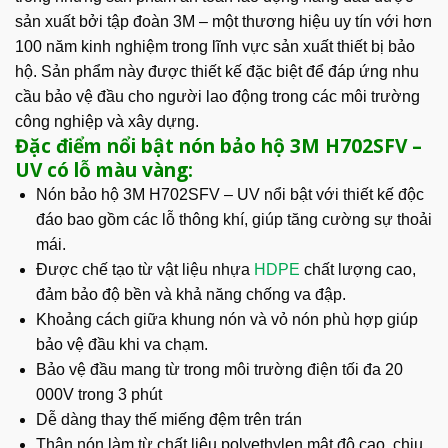
sản xuất bởi tập đoàn 3M – một thương hiệu uy tín với hơn
100 năm kinh nghiệm trong lĩnh vực sản xuất thiết bị bảo
hộ. Sản phẩm này được thiết kế đặc biệt để đáp ứng nhu
cầu bảo vệ đầu cho người lao động trong các môi trường
công nghiệp và xây dựng.
Đặc điểm nổi bật nón bảo hộ 3M H702SFV –
UV có lỗ màu vàng:
Nón bảo hộ 3M H702SFV – UV nổi bật với thiết kế độc
đáo bao gồm các lỗ thông khí, giúp tăng cường sự thoải
mái.
Được chế tạo từ vật liệu nhựa
HDPE
chất lượng cao,
đảm bảo độ bền và khả năng chống va đập.
Khoảng cách giữa khung nón và vỏ nón phù hợp giúp
bảo vệ đầu khi va chạm.
Bảo vệ đầu mang từ trong môi trường điện tối đa 20
000V trong 3 phút
Dễ dàng thay thế miếng đệm trên trán
Thân nón làm từ chất liệu polyethylen mật độ cao, chịu