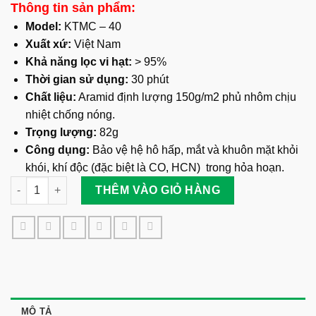
Thông tin sản phẩm:
Model:
KTMC – 40
Xuất xứ:
Việt Nam
Khả năng lọc vi hạt:
> 95%
Thời gian sử dụng:
30 phút
Chất liệu:
Aramid định lượng 150g/m2 phủ nhôm chịu
nhiệt chống nóng.
Trọng lượng:
82g
Công dụng:
Bảo vệ hệ hô hấp, mắt và khuôn mặt khỏi
khói, khí độc (đặc biệt là CO, HCN) trong hỏa hoạn.
Mặt Nạ Phòng Khí Độc KTMC-40 số lượng
THÊM VÀO GIỎ HÀNG
MÔ TẢ