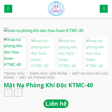
Skip
to
content
TRANG CHỦ
/
DANH MỤC SẢN PHẨM
/
MẶT NẠ BẢO HỘ LAO
ĐỘNG
/
MẶT NẠ PHÒNG ĐỘC
Mặt Nạ Phòng Khí Độc KTMC-40
Liên hệ