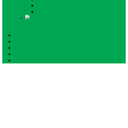
Túi Đựng Rác
Cuộn Chỉ
Vật Tư – Tiêu
Hao Sản Xuất
Trang Chủ
GIỚI THIỆU
Tuyển Dụng
TIN TỨC
LIÊN HỆ