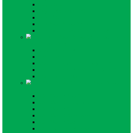
Giày Sĩ Quan
Giày – Dép Nhựa PVC
Dép Tổ Ong
Ủng Bảo Hộ Lao Động
Ủng Bảo Hộ Lao Động Cách Điện
Khẩu Trang
Bảo Hộ Lao Động
Khẩu Trang Y Tế
Khẩu Trang 3M
Khẩu Trang Vải -Than Hoạt Tính
Khẩu Trang Y Tế Kháng Khuẩn KF94
Khẩu Trang Nhựa
Nón Bảo Hộ Lao
Động
Nón Bảo Hộ Bảo Bình
Nón Bảo Hộ Thùy Dương
Nón Bảo Hộ 3M
Nón Bảo Hộ Blue Eagle
Nón Bảo Hộ Cov
Nón Thương Hiệu Khác