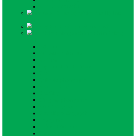
Nút Tai Chống Ồn
Yếm Bảo Hộ Lao
Động
Tạp Dề Hóa Chất
Sản Phẩm Phòng
Sạch
Giấy lau
Vải Lau – Khăn Lau
Áo Mưa
Cây Lau Nhà – Chà Sàn
Chổi
Quần áo phòng sạch
Bao Tóc Y Tế
Bao Giày
Găng tay phòng sạch
Nón Phòng Sạch
Giày, dép phòng sạch
Thùng rác
Thảm Chùi Chân
Các sản phẩm khác