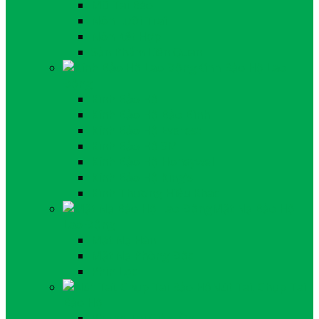
Mũ Tai Bèo
Nón Lưỡi Trai
Nón Kết Hợp
Sản Phẩm Liên Quan
Kính Bảo Hộ Lao
Động
Kính Bảo Hộ
Kính Bảo Hộ Bảo Bình
Kính Bảo Hộ Everest
Kính Bảo Hộ 3M
Kính Bảo Hộ Honeywell
Kính Bảo Hộ King’s
Kính Thương Hiệu Khác
Mặt Nạ Bảo Hộ
Lao Động
Mặt Nạ Hàn
Mặt Nạ Phòng Độc
Phin Lọc
Nút Tai, Chụp Tai
Bảo Hộ
Phone Tai Giảm Ồn