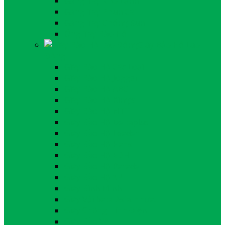
Găng Tay Kho Lạnh
Găng Tay Phun Cát
Găng Tay Chống Run
Ống Tay Bảo Hộ
Giày Bảo Hộ Lao
Động
Giày Bảo Hộ Các Loại
Giày Bảo Hộ Jogger
Giày Bảo Hộ ABC
Giày Bảo Hộ King’s
Giày Bảo Hộ NTT
Giày Bảo Hộ Deltaplus
Giày Bảo Hộ Leader
Giày Bảo Hộ Hans
Giày Bảo Hộ EDH
Giày Bảo Hộ Parade
Giày Bảo Hộ XP
Giày Bình Minh
Giày Vải bata Asia. nhựa.
Giày Chống Tĩnh Điện
Giày Bảo Vệ