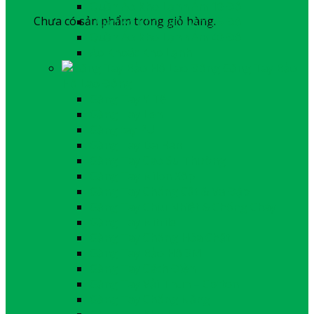
Quần Áo Kho Lạnh Âm 10 Độ
Chưa có sản phẩm trong giỏ hàng.
Quần Áo Kho Lạnh Âm 25 Độ
Quần Áo Kho Lạnh Âm 40 Độ
Áo Khoác Kho Lạnh
Găng Tay Bảo
Hộ Lao Động
Găng Tay Y Tế
Găng Tay Len
Găng tay PU
Găng Tay Da Hàn
Găng Tay Cao Su Thường
Găng Tay Nilon Xốp
Găng Tay Chống Cắt & Va Đập
Găng Tay Chịu Nhiệt & Chống Cháy
Găng Tay Nitrile
Găng Tay Chống Hóa Chất
Găng Tay Bảo Hộ 3M
Găng Tay Cách Điện
Găng Tay Vải Thun – Cotton
Găng Tay Chống Nắng