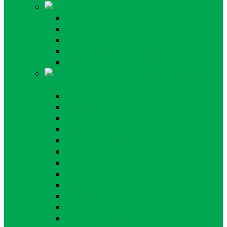
Trang Thiết Bị PCCC
Thiết bị phòng cháy chữa cháy
Đèn Chiếu Sảng
Bảng Exit
Thảm – Mền Chống Cháy
Mặt Nạ Phòng Cháy Chữa Cháy
Trang Thiết Bị
Một Số Ngành
Sủi Sơn
Dây Chằng Hàng
Đèn Pin
Cuộn rào cảnh báo
An toàn ngành điện
Bảo Vệ Chân
Băng keo
Băng Keo Giấy
Khóa-Ổ van
Gói hút ẩm
Bình Xịt Nhớt
Cọc Tiêu Giao Thông