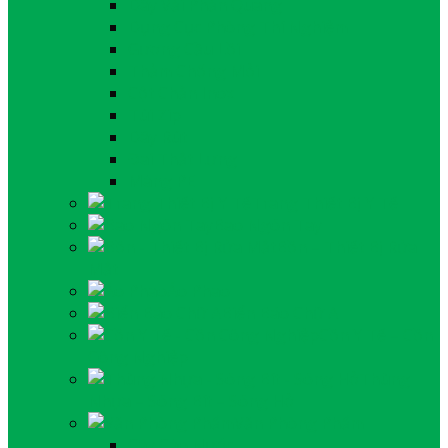
Dây Vải Phản Quang
Dụng Cục Phòng Thí Nghiệm
Gương Cầu Lồi
Thảm Chống Mỏi
Cột Chằn Inox
Túi Zip
Dây Rút
Đai Thắt Lưng
Màng PE
Trang Thiết Bị Y Tế
Bao Ngón Tay
Bồn – Thiết Bị Rửa
Mắt
Áo Phao
Biển Báo Chữ A
Cồn Y Tế – Cồn
Công Nghiệp
Thùng
Nhựa – Sóng Bít – Sóng Hở
Văn Phòng Phẩm
Cây Cào Nước