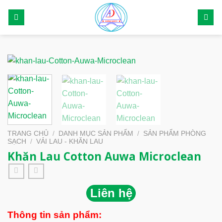
Skip
to
content
TRANG CHỦ
/
DANH MỤC SẢN PHẨM
/
SẢN PHẨM PHÒNG
SẠCH
/
VẢI LAU - KHĂN LAU
Khăn Lau Cotton Auwa Microclean
Liên hệ
Thông tin sản phẩm: