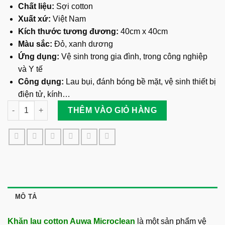
Chất liệu:
Sợi cotton
Xuất xứ:
Việt Nam
Kích thước tương đương:
40cm x 40cm
Màu sắc:
Đỏ, xanh dương
Ứng dụng:
Vệ sinh trong gia đình, trong công nghiệp
và Y tế
Công dụng:
Lau bụi, đánh bóng bề mặt, vệ sinh thiết bị
điện tử, kính…
Khăn Lau Cotton Auwa Microclean số lượng
THÊM VÀO GIỎ HÀNG
MÔ TẢ
Khăn lau cotton Auwa Microclean
là một sản phẩm vệ