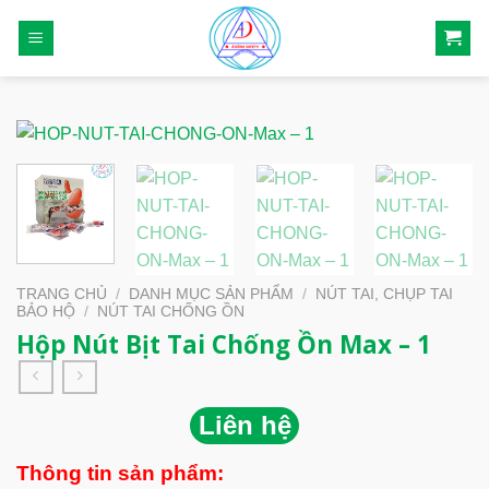
Skip
to
content
TRANG CHỦ
/
DANH MỤC SẢN PHẨM
/
NÚT TAI, CHỤP TAI
BẢO HỘ
/
NÚT TAI CHỐNG ỒN
Hộp Nút Bịt Tai Chống Ồn Max – 1
Liên hệ
Thông tin sản phẩm: