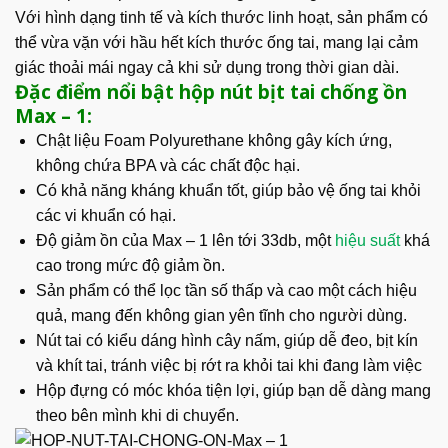
Với hình dạng tinh tế và kích thước linh hoạt, sản phẩm có
thể vừa vặn với hầu hết kích thước ống tai, mang lại cảm
giác thoải mái ngay cả khi sử dụng trong thời gian dài.
Đặc điểm nổi bật hộp nút bịt tai chống ồn
Max – 1:
Chật liệu Foam Polyurethane không gây kích ứng,
không chứa BPA và các chất độc hại.
Có khả năng kháng khuẩn tốt, giúp bảo vệ ống tai khỏi
các vi khuẩn có hại.
Độ giảm ồn của Max – 1
lên tới 33db, một
hiệu suất
khá
cao trong mức độ giảm ồn.
Sản phẩm có thể lọc tần số thấp và cao một cách hiệu
quả, mang đến không gian yên tĩnh cho người dùng.
Nút tai có kiểu dáng hình cây nấm, giúp dễ đeo, bịt kín
và khít tai, tránh việc bị rớt ra khỏi tai khi đang làm việc
Hộp đựng có móc khóa tiện lợi, giúp bạn dễ dàng mang
theo bên mình khi di chuyển.