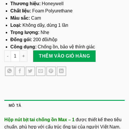
Thương hiệu:
Honeywell
Chất liệu:
Foam Polyurethane
Màu sắc:
Cam
Loại:
Không dây, dùng 1 lần
Trọng lượng:
Nhẹ
Đống gói:
200 đôi/hộp
Công dụng:
Chống ồn, bảo vệ thính giác
Hộp Nút Bịt Tai Chống Ồn Max – 1 số lượng
THÊM VÀO GIỎ HÀNG
MÔ TẢ
Hộp nút bịt tai chống ồn Max – 1
được thiết kế theo tiêu
chuẩn. phù hợp với cấu trúc ống tai của người Việt Nam.