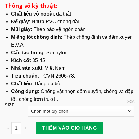
Thông số kỹ thuật:
Chất liệu vỏ ngoài
: da thật
Đế giày:
Nhựa PVC chống dầu
Mũi giày:
Thép bảo vệ ngón chân
Miếng lót chống đinh:
Thép chống đinh và đâm xuyên
E.V.A
Cấu tạo trong:
Sợi nylon
Kích cỡ:
35-45
Nhà sản xuất:
Việt Nam
Tiêu chuẩn:
TCVN 2606-78,
Chất liệu:
Bằng da bò
Công dụng:
Chống vật nhọn đâm xuyên, chống va đập
tốt, chống trơn trượt…
XÓA
SIZE
Giày Bảo Hộ Lao Động ABC - Chỉ Vàng số lượng
THÊM VÀO GIỎ HÀNG