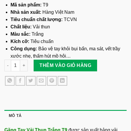
Mã sản phẩm:
T9
Nhà sản xuất:
Hàng Việt Nam
Tiêu chuẩn chất lượng:
TCVN
Chất liệu:
Vải thun
Màu sắc:
Trắng
Kích cỡ:
Tiêu chuẩn
Công dụng:
Bảo vệ tay khỏi bụi bẩn, ma sát, vết trầy
xước nhẹ, thấm hút mồ hôi…
Găng Tay Vải Thun Trắng T9 số lượng
THÊM VÀO GIỎ HÀNG
MÔ TẢ
Găng Tay Vải Thun Trắng T9
được sản xuất bảng vải