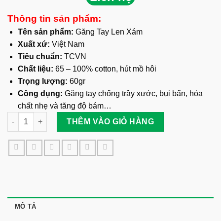
Thông tin sản phẩm:
Tên sản phẩm:
Găng Tay Len Xám
Xuất xứ:
Việt Nam
Tiêu chuẩn:
TCVN
Chất liệu:
65 – 100% cotton, hút mồ hôi
Trọng lượng:
60gr
Công dụng:
Găng tay chống trầy xước, bụi bẩn, hóa
chất nhẹ và tăng độ bám…
Găng Bảo Hộ Sợi Len 60g Màu Xám số lượng
THÊM VÀO GIỎ HÀNG
MÔ TẢ