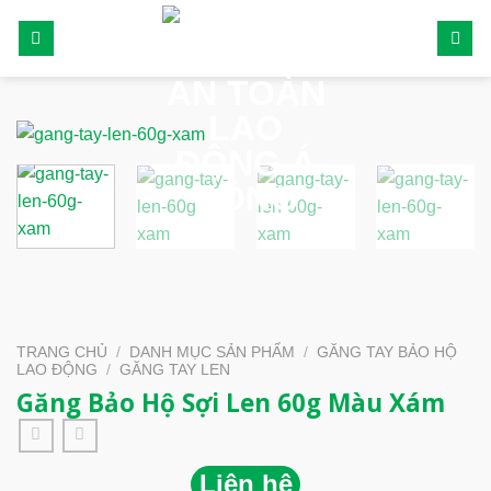
Skip
to
content
TRANG CHỦ
/
DANH MỤC SẢN PHẨM
/
GĂNG TAY BẢO HỘ
LAO ĐỘNG
/
GĂNG TAY LEN
Găng Bảo Hộ Sợi Len 60g Màu Xám
Liên hệ