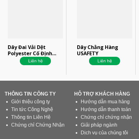
Dây Đai Vải Dệt
Dây Chằng Hàng
Polyester Cố Định
USAFETY
Hàng Hóa Màu Đen
Liên hệ
Liên hệ
THÔNG TIN CÔNG TY
HỖ TRỢ KHÁCH HÀNG
Giới thiệu công ty
Hướng dẫn mua hàng
Tin tức Công Nghệ
Hướng dẫn thanh toán
Thông tin Liên Hệ
Chứng chỉ chứng nhận
Chứng chỉ Chứng Nhận
Giải pháp ngành
Dịch vụ của chúng tôi