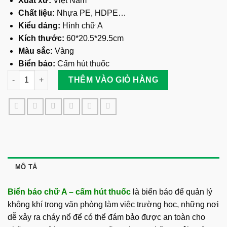
Xuất xứ:
Việt Nam
Chất liệu:
Nhựa PE, HDPE…
Kiểu dáng:
Hình chữ A
Kích thước:
60*20.5*29.5cm
Màu sắc:
Vàng
Biển báo:
Cấm hút thuốc
Biển Báo Chữ A - Cấm Hút Thuốc số lượng
THÊM VÀO GIỎ HÀNG
MÔ TẢ
Biển báo chữ A – cấm hút thuốc
là biển báo để quản lý
không khí trong văn phòng làm việc trường học, những nơi
dễ xảy ra cháy nổ để có thể đám bảo được an toàn cho