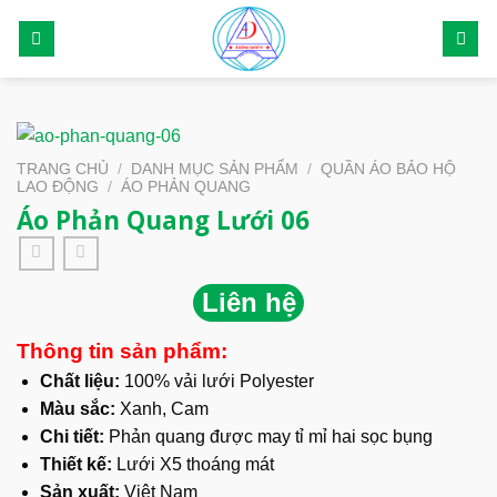
Skip
to
content
TRANG CHỦ
/
DANH MỤC SẢN PHẨM
/
QUẦN ÁO BẢO HỘ
LAO ĐỘNG
/
ÁO PHẢN QUANG
Áo Phản Quang Lưới 06
Liên hệ
Thông tin sản phẩm:
Chất liệu:
100% vải lưới Polyester
Màu sắc:
Xanh, Cam
Chi tiết:
Phản quang được may tỉ mỉ hai sọc bụng
Thiết kế:
Lưới X5 thoáng mát
Sản xuất:
Việt Nam